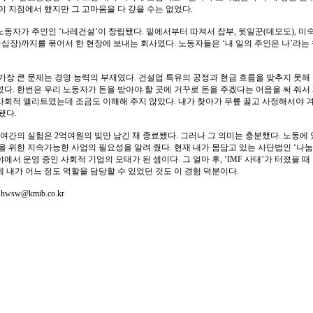
이 지점에서 했지만 그 고마움을 다 갚을 수는 없었다.
노동자가 주인인 ‘나레건설’이 창립됐다. 밑에서부터 따져서 잡부, 뒷일꾼(데모도), 미
·십장)까지를 묶어서 한 현장에 보내는 회사였다. 노동자들은 ‘내 일의 주인은 나’라
가장 큰 문제는 경영 능력의 부재였다. 건설업 특유의 공정과 현금 흐름을 맞추지 못해
다. 한번은 우리 노동자가 돈을 받아야 할 곳에 거꾸로 돈을 주겠다는 어음을 써 줘서 
사회적 엘리트였는데 조금도 이해해 주지 않았다. 내가 찾아가 무릎 꿇고 사정해서야 겨
됐다.
5년여간의 실험은 2억여원의 빚만 남긴 채 종료됐다. 그러나 그 의미는 충분했다. 노동
을 위한 지속가능한 사업의 필요성을 알려 줬다. 현재 내가 몸담고 있는 사단법인 ‘나
에서 운영 중인 사회적 기업의 모태가 된 셈이다. 그 얼마 후, ‘IMF 사태’가 터졌을 때
 내가 어느 정도 역할을 담당할 수 있었던 것도 이 경험 덕분이다.
자
hwsw@kmib.co.kr