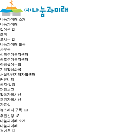
나눔과미래 소개
나눔과미래
걸어온 길
조직
오시는 길
나눔과미래 활동
사무국
성북주거복지센터
종로주거복지센터
아침을여는집
지역활성화국
서울양천지역자활센터
커뮤니티
공지·알림
재정보고
활동가의시선
후원자의시선
자료실
뉴스레터 구독 ✉️
후원신청 💕
나눔과미래 소개
나눔과미래
걸어온 길