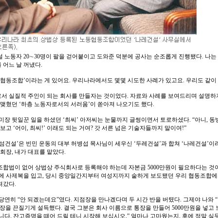
 노동자 20∼30명이 팔을 걷어붙이고 도와준 덕분에 공사는 순조롭게 진행됐다. 나는
 어느 날 꺼냈다.
협동조합’이라는 게 있어요. 우리나라에서도 몇몇 시도한 사례가 있고요. 우리도 같이 
서 실질적 주인이 되는 회사를 만들자는 것이었다. 자료와 사례를 보여드리며 설명하자
 맺혔던 ‘하층 노동자로서의 서러움’이 쏟아져 나오기도 했다.
 미장 뒷일꾼 일을 하셨던 ‘최씨’ 아저씨는 눈물까지 글썽이면서 토로하셨다. “아니,
보고 ‘어이, 최씨!’ 이래도 되는 거여? 갓 서른 넘은 기술자들까지 말이여!”
섬건설’은 빈민 운동의 대부 허병섭 목사님이 세우신 ‘두레건설’과 합쳐 ‘나레건설’이
 회장, 내가 대표를 맡았다.
조합법이 없어 상법상 주식회사로 등록해야 하는데 자본금 5000만원이 필요하다는 것이
점에 사제복을 입고, 당시 중앙일간지부터 여성지까지 숱하게 보도됐던 우리 협동조합에 
져갔다.
당연히 “안 되겠는데요”였다. 지점장을 만나겠다며 두 시간 반을 버텼다. 그제야 나와 “
장을 끈질기게 설득했다. 결국 그분은 회사 이름으로 통장을 만들어 5000만원을 넣고 
니다. 잔고증명을 떼어 드릴 테니 시작해 보십시오.” 얼마나 고마웠는지. 후에 정말 