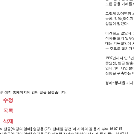
모든 금융 거래를 
그렇게 30여명의 
능공, 감독(오야지
성들여 일했다.
어려움도 많았다. 
적자를 보기 일쑤였
대는 기독교인에 
는 것으로 합의가 
1997년까지 만 
중요성, 빈곤 탈출
인테리어 사업 분야
전망을 구축하는 데
정리=황세원 기
※ 예전 홈페이지에 있던 글을 옮겼습니다.
수정
목록
삭제
이전글
[역경의 열매] 송경용 (23) ‘전태일 평전’이 사역의 길 동기 부여
16.07.15