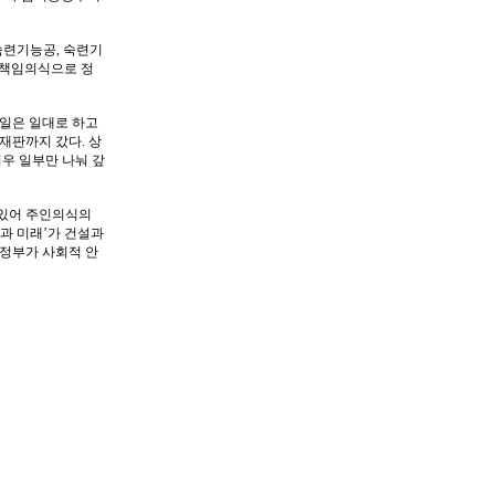
숙련기능공, 숙련기
는 책임의식으로 정
 일은 일대로 하고
재판까지 갔다. 상
우 일부만 나눠 갚
에 있어 주인의식의
눔과 미래’가 건설과
 정부가 사회적 안