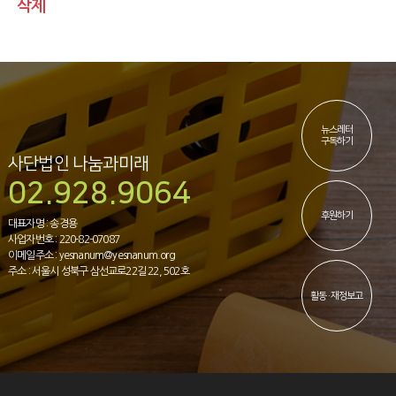
삭제
뉴스레터
구독하기
사단법인 나눔과미래
02.928.9064
후원하기
대표자명 : 송경용
사업자번호 : 220-82-07087
이메일주소 : yesnanum@yesnanum.org
주소 : 서울시 성북구 삼선교로22길 22, 502호
활동·재정보고