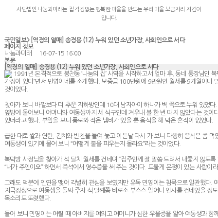
사단법인 나눔과미래는 집 걱정없는 행복한 마을을 만드는 우리 마을 보금자리 지킴이
입니다.
국민일보> [역경의 열매] 송경용 (12) 누워 있던 소년가장, 사회인으로 서다
페이지 정보
나눔과미래
16-07-15 16:00
본문
[역경의 열매] 송경용 (12) 누워 있던 소년가장, 사회인으로 서다
1991년 본격적으로 봉천동 ‘나눔의 집’ 사역을 시작하고서 얼마 후, 동네 통장님인 
가정이 있다”면서 민영이네를 소개했다. 보증금 100만원에 9만원인 월세를 9개월이나 
것이었다.
찾아가 보니 바깥보다 더 추운 지하방인데 10대 남자아이 하나가 벽 쪽으로 누워 있었다.
옆방에 물어보니 어머니와 여동생까지 세 식구인데 겨우내 불 한 번 때지 않았다는 것이다
있더라고 했다. 부엌을 보니 풍로와 작은 냄비가 있을 뿐 음식을 해 먹은 흔적이 없었다.
급한 대로 쌀과 연탄, 김치와 반찬을 들여 놓고 이튿날 다시 가 보니 다행히 음식은 좀 먹
여동생이 있기에 물어 보니 “어떻게 불을 피우는지 몰라요”라는 것이었다.
복덕방 사장님을 찾아가 석 달치 월세를 건네며 “집주인께 잘 말씀 드려서 내쫓지 않도록 
“내가 주인이오” 하면서 즉석에서 영수증을 써 주는 것이다. 드물게 온정이 있는 사람이
그래도 덕분에 인연을 맺어 각별히 관심을 보였지만 유독 민영이는 침묵으로 일관했다. 
지극정성으로 여동생을 돌봐 주자 석 달째쯤 비로소 부스스 일어나 인사를 건네었을 정도
목소리도 또렷했다.
들어 보니 민영이는 어릴 때 아버지를 여의고 어머니가 심한 우울증을 앓아 여동생과 함