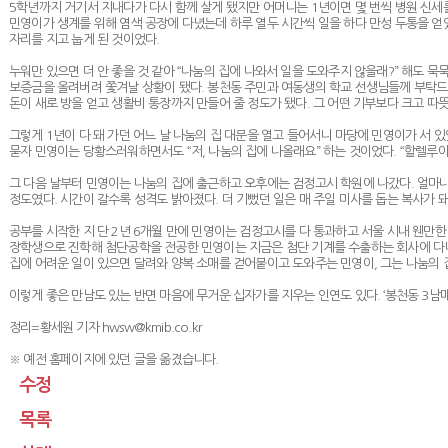
5학년까지 거기서 지내다가 다시 함께 살게 됐지만 어머니는 1년이면 몇 번씩 병원 신세를
민영이가 생계를 위해 염색 공장에 다녔는데 하루 열두 시간씩 일을 하다 만성 두통을 얻었
자리를 지고 눕게 된 것이었다.
누워만 있으면 더 안 좋을 것 같아 “나눔의 집에 나와서 일을 도와주지 않을래?” 해도 
보증금을 올려버려 쫓겨날 상황이 됐다. 봉천동 주민과 여동생의 학교 선생님들께 부탁드려
돈이 새로 방을 얻고 생활비 통장까지 만들어 줄 정도가 됐다. 그 어떤 기부보다 크고 
그렇게 1년이 다 돼 가던 어느 날 나눔의 집 대문을 열고 들어서니 마당에 민영이가 서 있었
묻자 민영이는 당황스러워하면서도 “저, 나눔의 집에 나올래요” 하는 것이었다. “할렐루야,
그 다음 날부터 민영이는 나눔의 집에 출근하고 오후에는 검정고시 학원에 나갔다. 얼마
정도였다. 시간이 갈수록 성격도 밝아졌다. 더 기뻤던 일은 매 주일 미사를 돕는 복사가 돼
공부를 시작한 지 단 2년 6개월 만에 민영이는 검정고시를 다 통과하고 서울 시내 웬만한 
장학생으로 진학해 첨단공학을 전공한 민영이는 지금은 첨단 기계를 수출하는 회사에 다니
집에 어려운 일이 있으면 달려와 양복 소매를 걷어붙이고 도와주는 민영이, 그는 나눔의
이렇게 좋은 만남도 있는 반면 마음에 무거운 십자가를 지우는 인연도 있다. ‘봉천동 3남매
정리=황세원 기자
hwsw@kmib.co.kr
※ 예전 홈페이지에 있던 글을 옮겼습니다.
수정
목록