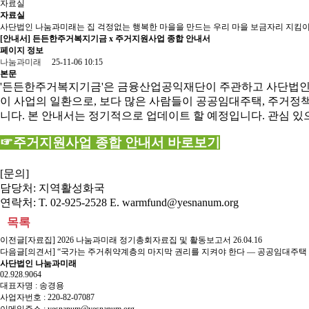
자료실
자료실
사단법인 나눔과미래는 집 걱정없는 행복한 마을을 만드는 우리 마을 보금자리 지킴이
[안내서] 든든한주거복지기금 x 주거지원사업 종합 안내서
페이지 정보
나눔과미래
25-11-06 10:15
본문
'든든한주거복지기금'
은 금융산업공익재단이 주관하고 사단법인
이 사업의 일환으로, 보다 많은 사람들이 공공임대주택, 주거정책
니다. 본 안내서는 정기적으로 업데이트 할 예정입니다. 관심 있
☞주거지원사업 종합 안내서 바로보기
[문의]
담당처: 지역활성화국
연락처: T. 02-925-2528 E. warmfund@yesnanum.org
목록
이전글
[자료집] 2026 나눔과미래 정기총회자료집 및 활동보고서
26.04.16
다음글
[의견서] “국가는 주거취약계층의 마지막 권리를 지켜야 한다 — 공공임대주택 
사단법인 나눔과미래
02.928.9064
대표자명 : 송경용
사업자번호 : 220-82-07087