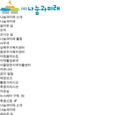
나눔과미래 소개
나눔과미래
걸어온 길
조직
오시는 길
나눔과미래 활동
사무국
성북주거복지센터
종로주거복지센터
아침을여는집
지역활성화국
서울양천지역자활센터
커뮤니티
공지·알림
재정보고
활동가의시선
후원자의시선
자료실
뉴스레터 구독 ✉️
후원신청 💕
나눔과미래 소개
나눔과미래
걸어온 길