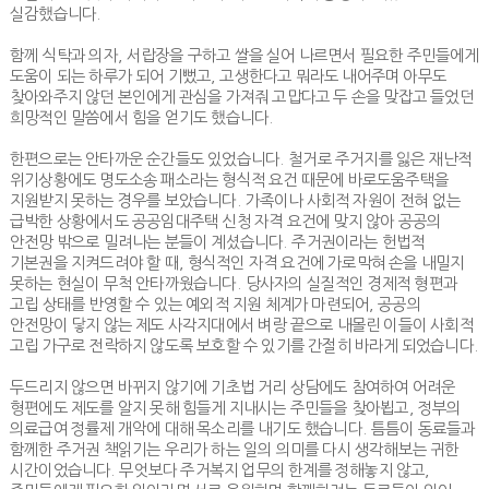
실감했습니다
.
함께 식탁과 의자
,
서랍장을 구하고 쌀을 실어 나르면서 필요한 주민들에게
도움이 되는 하루가 되어 기뻤고
,
고생한다고 뭐라도 내어주며 아무도
찾아와주지 않던 본인에게 관심을 가져줘 고맙다고 두 손을 맞잡고 들었던
희망적인 말씀에서 힘을 얻기도 했습니다
.
한편으로는 안타까운 순간들도 있었습니다
.
철거로 주거지를 잃은 재난적
위기상황에도 명도소송 패소라는 형식적 요건 때문에 바로도움주택을
지원받지 못하는 경우를 보았습니다
.
가족이나 사회적 자원이 전혀 없는
급박한 상황에서도 공공임대주택 신청 자격 요건에 맞지 않아 공공의
안전망 밖으로 밀려나는 분들이 계셨습니다
.
주거권이라는 헌법적
기본권을 지켜드려야 할 때
,
형식적인 자격 요건에 가로막혀 손을 내밀지
못하는 현실이 무척 안타까웠습니다
.
당사자의 실질적인 경제적 형편과
고립 상태를 반영할 수 있는 예외적 지원 체계가 마련되어
,
공공의
안전망이 닿지 않는 제도 사각지대에서 벼랑 끝으로 내몰린 이들이 사회적
고립 가구로 전락하지 않도록 보호할 수 있기를 간절히 바라게 되었습니다
.
두드리지 않으면 바뀌지 않기에 기초법 거리 상담에도 참여하여 어려운
형편에도 제도를 알지 못해 힘들게 지내시는 주민들을 찾아뵙고
,
정부의
의료급여 정률제 개악에 대해 목소리를 내기도 했습니다
.
틈틈이 동료들과
함께한 주거권 책읽기는 우리가 하는 일의 의미를 다시 생각해보는 귀한
시간이었습니다
.
무엇보다 주거복지 업무의 한계를 정해놓지 않고
,