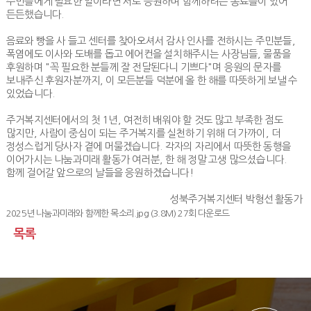
주민들에게 필요한 일이라면 서로 응원하며 함께하려는 동료들이 있어
든든했습니다
.
음료와 빵을 사 들고 센터를 찾아오셔서 감사 인사를 전하시는 주민분들
,
폭염에도 이사와 도배를 돕고 에어컨을 설치해주시는 사장님들
,
물품을
후원하며
"
꼭 필요한 분들께 잘 전달된다니 기쁘다
"
며 응원의 문자를
보내주신 후원자분까지
,
이 모든분들 덕분에 올 한 해를 따뜻하게 보낼 수
있었습니다
.
주거복지센터에서의 첫
1
년
,
여전히 배워야 할 것도 많고 부족한 점도
많지만
,
사람이 중심이 되는 주거복지를 실천하기 위해 더 가까이
,
더
정성스럽게 당사자 곁에 머물겠습니다
.
각자의 자리에서 따뜻한 동행을
이어가시는 나눔과미래 활동가 여러분
,
한 해 정말 고생 많으셨습니다
.
함께 걸어갈 앞으로의 날들을 응원하겠습니다
!
성북주거복지센터 박형선 활동가
2025년 나눔과미래와 함께한 목소리.jpg
(3.8M) 27회 다운로드
목록