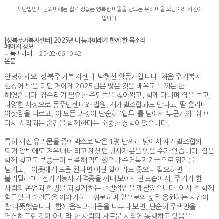
사단법인 나눔과미래는 집 걱정없는 행복한 마을을 만드는 우리 마을 보금자리 지킴이
입니다.
[성북주거복지센터] 2025년 나눔과미래가 함께 한 목소리
페이지 정보
나눔과미래
26-02-06 10:42
본문
안녕하세요
. 성북주거복지센터
박형선 활동가입니다
.
처음 주거복지
현장에 발을 디딘 저에게
2025
년은 많은 것을 배우고 느끼는 한
해였습니다
.
집수리가 필요한 주민들을 찾아뵙고
,
함께 다니며 집을 보고
,
다양한 사정으로 동주민센터와 법원
,
재개발조합과도 만나고
,
땀 흘리며
이삿짐을 나르고
,
이 모든 과정이 단순히
'
업무
'
를 넘어서 누군가의 '삶'이
다시 시작되는 순간을 함께한다는 소중한 경험이었습니다
.
특히 깨진 유리문을 종이박스로 막은
1
평 반짜리 방에서 재개발조합의
퇴거 압박에도 겨우내 버티고 계셨던 당사자분을 잊을 수가 없습니다
.
집을
함께 찾고도 보증금이 부족해 막막했으나 주거복지기금으로 위기를
넘기고
, "
이웃에게 도움 된다면 어떤 일이라도 좋으니 필요하면
불러달라
"
며 전기기능사 자격증을 꺼내 보이시던 모습에서
,
주거가 한
사람의 존엄과 희망을 되찾게 하는 출발점임을 깨달았습니다
.
이사 후 함께
힘들었던 순간들을 이야기하고 위로하며 앞으로의 삶을 응원하는 시간이
참 따뜻했습니다
.
함께 음식과 마음을 나누다 보면
,
단순히 주택만을
연결해드린 것이 아니라 한 사람의 새로운 시작에 동행하고 있음을