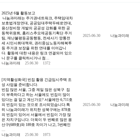
2025년 6월 활동보고
나눔과미래는 주거권네트워크, 주택임대차
보호법개정연대, 공공임대주택두배로연대,
용산정비창 개발의 공공성 강화를 위한 공
동책위원회, 홈리스추모제공동기획단 주거
2025-06-30
나눔과미래
팀, 재난불평등공동행동, 전세사기·깡통전
세 시민사회대책위, 권리중심노동자해복투
등 주거권 보장을 위한 연대를 이어갑니
다. 활동에 대한 내용은 링크 연결되어 있으
니 문구를 클릭하시거나 첨…
나눔과미래
25.06.30
1372
[지역활성화국] 빈집 활용 긴급임시주택 조
성 사업을 준비합니다.
빈집 많은 서울, 그중 제일 많은 성북구 집
이 부족하다고 하는 서울에도 빈집이 많이
있다는 걸 알고 계신가요? 서울에만 6,711호
의 빈집이 있는 것으로 조사되었습니다.특
2025-06-30
나눔과미래
히 나눔과미래가 위치한 성북구에는 878호
의 빈집이 있어서 서울에서 빈집이 가장 많
은 자치구입니다. 더욱이 두 번째로 많은 용
산구(689호)와 189호 차이가 나고, 5번째인
…
나눔과미래
25.06.30
1973