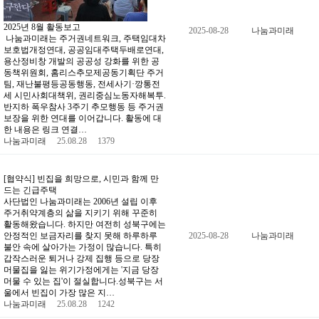
2025년 8월 활동보고
2025-08-28
나눔과미래
나눔과미래는 주거권네트워크, 주택임대차
보호법개정연대, 공공임대주택두배로연대,
용산정비창 개발의 공공성 강화를 위한 공
동책위원회, 홈리스추모제공동기획단 주거
팀, 재난불평등공동행동, 전세사기·깡통전
세 시민사회대책위, 권리중심노동자해복투.
반지하 폭우참사 3주기 추모행동 등 주거권
보장을 위한 연대를 이어갑니다. 활동에 대
한 내용은 링크 연결…
나눔과미래
25.08.28
1379
[협약식] 빈집을 희망으로, 시민과 함께 만
드는 긴급주택
사단법인 나눔과미래는 2006년 설립 이후
주거취약계층의 삶을 지키기 위해 꾸준히
활동해왔습니다. 하지만 여전히 성북구에는
안정적인 보금자리를 찾지 못해 하루하루
2025-08-28
나눔과미래
불안 속에 살아가는 가정이 많습니다. 특히
갑작스러운 퇴거나 강제 집행 등으로 당장
머물집을 잃는 위기가정에게는 '지금 당장
머물 수 있는 집'이 절실합니다.성북구는 서
울에서 빈집이 가장 많은 지…
나눔과미래
25.08.28
1242