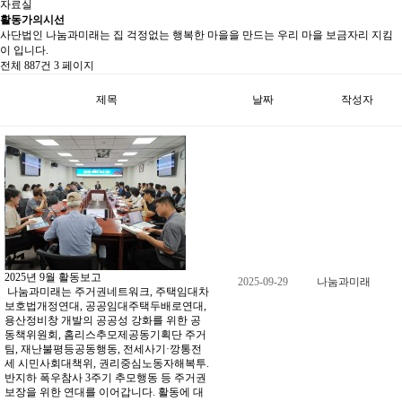
자료실
활동가의시선
사단법인 나눔과미래는 집 걱정없는 행복한 마을을 만드는 우리 마을 보금자리 지킴
이 입니다.
전체 887건 3 페이지
제목
날짜
작성자
2025년 9월 활동보고
2025-09-29
나눔과미래
나눔과미래는 주거권네트워크, 주택임대차
보호법개정연대, 공공임대주택두배로연대,
용산정비창 개발의 공공성 강화를 위한 공
동책위원회, 홈리스추모제공동기획단 주거
팀, 재난불평등공동행동, 전세사기·깡통전
세 시민사회대책위, 권리중심노동자해복투.
반지하 폭우참사 3주기 추모행동 등 주거권
보장을 위한 연대를 이어갑니다. 활동에 대