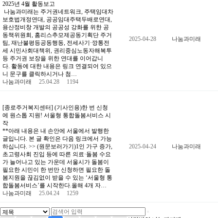
2025년 4월 활동보고
나눔과미래는 주거권네트워크, 주택임대차
보호법개정연대, 공공임대주택두배로연대,
용산정비창 개발의 공공성 강화를 위한 공
동책위원회, 홈리스추모제공동기획단 주거
2025-04-28
나눔과미래
팀, 재난불평등공동행동, 전세사기·깡통전
세 시민사회대책위, 권리중심노동자해복투
등 주거권 보장을 위한 연대를 이어갑니
다. 활동에 대한 내용은 링크 연결되어 있으
니 문구를 클릭하시거나 첨…
나눔과미래
25.04.28
1194
[종로주거복지센터] (기사인용)한 번 신청
에 원스톱 지원! 서울형 통합돌봄서비스 시
작
**아래 내용은 내 손안에 서울에서 발행한
글입니다. 본 글 확인은 다음 링크에서 가능
하십니다. >> (원문보러가기)1인 가구 증가,
2025-04-24
나눔과미래
초고령사회 진입 등에 따른 의료·돌봄 수요
가 늘어나고 있는 가운데 서울시가 돌봄이
필요한 시민이 한 번만 신청하면 필요한 돌
봄지원을 끊김없이 받을 수 있는 ‘서울형 통
합돌봄서비스’를 시작한다.올해 4개 자…
나눔과미래
25.04.24
1259