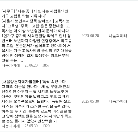
[사무국] "사는 곳에서 만나는 사람들: 1인
가구 고립을 막는 커뮤니티"
[서울시 보건복지정책 살펴보기] 고독사보
다 ‘고독생’ 주목…고립·은둔 종합대응 고
독사는 더 이상 노년층만의 문제가 아니다.
1인가구 증가와 사회연결망 약화로 인해 청
2025-06-20
나눔과미래
년부터 노년까지 다양한 연령층에서 외로움
과 고립, 은둔문제가 심화되고 있다.이에 서
울시는 기존 고독사예방 중심의 위기대응을
넘어 전 생애에 걸쳐 발생하는 외로움부터
고립·은둔, …
나눔과미래
25.06.20
1857
[서울양천지역자활센터] '폭싹 속았수다'
그 때의 애순을 만나다. 세 살 무렵,어촌의
선장이던 아부지는 뭘 시켜도 느릿느릿한
애순의 귓방망이를 날렸고,그 후로 그녀의
세상은 오른쪽으로만 들렸다. 독립해 살고
2025-05-30
나눔과미래
자 작은 아부지가 소개한 공장을 들어갔다.
하루 열 두 시간, 손톱이 닳도록 미싱질을 했
고 앉아 삼백만원을 모으기까지바닷가 쪽으
로 눈도 돌리지 않았지만삼백을 가…
나눔과미래
25.05.30
1320