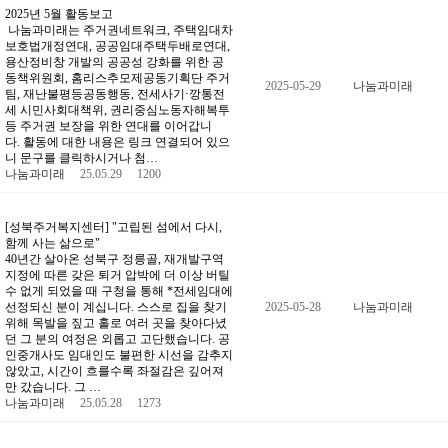
2025년 5월 활동보고
나눔과미래는 주거권네트워크, 주택임대차
보호법개정연대, 공공임대주택두배로연대,
용산정비창 개발의 공공성 강화를 위한 공
동책위원회, 홈리스추모제공동기획단 주거
2025-05-29
나눔과미래
팀, 재난불평등공동행동, 전세사기·깡통전
세 시민사회대책위, 권리중심노동자해복투
등 주거권 보장을 위한 연대를 이어갑니
다. 활동에 대한 내용은 링크 연결되어 있으
니 문구를 클릭하시거나 첨…
나눔과미래
25.05.29
1200
[성북주거복지센터] "고립된 섬에서 다시,
함께 사는 삶으로"
40년간 살아온 성북구 정릉골, 재개발구역
지정에 따른 갖은 퇴거 압박에 더 이상 버틸
수 없게 되었을 때 구청을 통해 *전세임대에
선정되신 분이 계십니다. 스스로 집을 찾기
2025-05-28
나눔과미래
위해 목발을 짚고 홀로 여러 곳을 찾아다녔
던 그 분의 여정은 외롭고 고단했습니다. 공
인중개사도 임대인도 불편한 시선을 감추지
않았고, 시간이 흐를수록 좌절감은 깊어져
만 갔습니다. 그 …
나눔과미래
25.05.28
1273