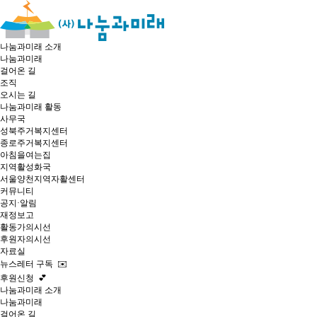
나눔과미래 소개
나눔과미래
걸어온 길
조직
오시는 길
나눔과미래 활동
사무국
성북주거복지센터
종로주거복지센터
아침을여는집
지역활성화국
서울양천지역자활센터
커뮤니티
공지·알림
재정보고
활동가의시선
후원자의시선
자료실
뉴스레터 구독 ✉️
후원신청 💕
나눔과미래 소개
나눔과미래
걸어온 길