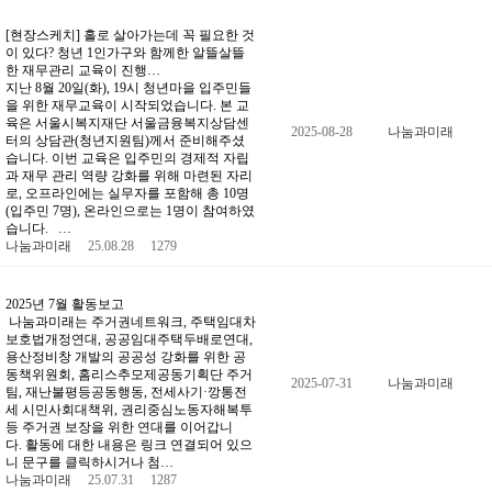
[현장스케치] 홀로 살아가는데 꼭 필요한 것
이 있다? 청년 1인가구와 함께한 알뜰살뜰
한 재무관리 교육이 진행…
지난 8월 20일(화), 19시 청년마을 입주민들
을 위한 재무교육이 시작되었습니다. 본 교
육은 서울시복지재단 서울금융복지상담센
2025-08-28
나눔과미래
터의 상담관(청년지원팀)께서 준비해주셨
습니다. 이번 교육은 입주민의 경제적 자립
과 재무 관리 역량 강화를 위해 마련된 자리
로, 오프라인에는 실무자를 포함해 총 10명
(입주민 7명), 온라인으로는 1명이 참여하였
습니다. …
나눔과미래
25.08.28
1279
2025년 7월 활동보고
나눔과미래는 주거권네트워크, 주택임대차
보호법개정연대, 공공임대주택두배로연대,
용산정비창 개발의 공공성 강화를 위한 공
동책위원회, 홈리스추모제공동기획단 주거
2025-07-31
나눔과미래
팀, 재난불평등공동행동, 전세사기·깡통전
세 시민사회대책위, 권리중심노동자해복투
등 주거권 보장을 위한 연대를 이어갑니
다. 활동에 대한 내용은 링크 연결되어 있으
니 문구를 클릭하시거나 첨…
나눔과미래
25.07.31
1287