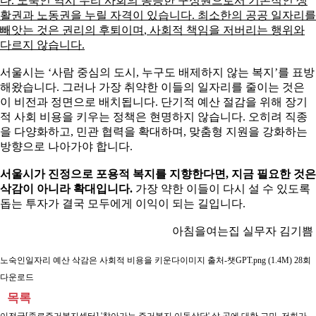
다
.
노숙인 역시 우리 사회의 동등한 구성원으로서 기본적인 생
활권과 노동권을 누릴 자격이 있습니다
.
최소한의 공공 일자리를
빼앗는 것은 권리의 후퇴이며
,
사회적 책임을 저버리는 행위와
다르지 않습니다
.
서울시는
‘
사람 중심의 도시
,
누구도 배제하지 않는 복지
’
를 표방
해왔습니다
.
그러나 가장 취약한 이들의 일자리를 줄이는 것은
이 비전과 정면으로 배치됩니다
.
단기적 예산 절감을 위해 장기
적 사회 비용을 키우는 정책은 현명하지 않습니다
.
오히려 직종
을 다양화하고
,
민관 협력을 확대하며
,
맞춤형 지원을 강화하는
방향으로 나아가야 합니다
.
서울시가 진정으로 포용적 복지를 지향한다면
,
지금 필요한 것은
삭감이 아니라 확대입니다
.
가장 약한 이들이 다시 설 수 있도록
돕는 투자가 결국 모두에게 이익이 되는 길입니다
.
아침을여는집 실무자 김기쁨
노숙인일자리 예산 삭감은 사회적 비용을 키운다이미지 출처-챗GPT.png
(1.4M) 28회
다운로드
목록