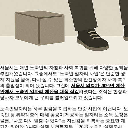
서울시는 매년 노숙인의 자활과 사회 복귀를 위해 다양한 정책을
추진해왔습니다
.
그중에서도
‘
노숙인 일자리 사업
’
은 단순한 생
계 지원을 넘어
,
다시 설 수 있는 최소한의 안전망이자 사회 복귀
의 출발점이 되어 왔습니다
.
그런데
서울시 의회가
2026
년 예산
안에서 노숙인 일자리 예산을 대폭 삭감
하였다는 소식은 현장과
당사자 모두에게 큰 우려를 불러일으키고 있습니다
.
노숙인일자리는 하루 임금을 지급하는 단순 사업이 아닙니다
.
노
숙인 등 취약계층에 대해 공공이 제공하는 일자리는 소득 보장은
물론
, “
나도 다시 일할 수 있다
”
는 자신감을 회복하는 중요한 계
기가 되어왔습니다
.
실제 보건복지부
「
2023
노숙인 실태조사
」