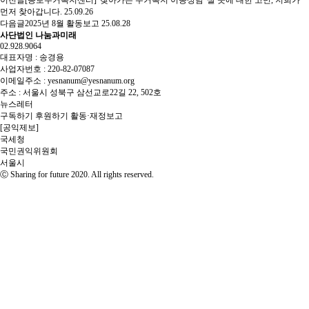
이전글
[종로주거복지센터] '찾아가는 주거복지 이동상담' 살 곳에 대한 고민, 저희가
먼저 찾아갑니다.
25.09.26
다음글
2025년 8월 활동보고
25.08.28
사단법인 나눔과미래
02.928.9064
대표자명 : 송경용
사업자번호 : 220-82-07087
이메일주소 : yesnanum@yesnanum.org
주소 : 서울시 성북구 삼선교로22길 22, 502호
뉴스레터
구독하기
후원하기
활동·재정보고
[공익제보]
국세청
국민권익위원회
서울시
Ⓒ Sharing for future 2020. All rights reserved.