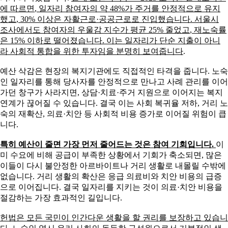
에 따르면
,
일자리 참여자의 약
48%
가 주거를 안정적으로 유지
했고
, 30%
이상은 자활근로
·
공공근로로 진입했습니다
.
서울시
조사에서도 참여자의 우울감 지수가 평균
25%
줄었고
,
재노숙률
은
15%
이하로 떨어졌습니다
.
이는 일자리가 단순 지출이 아니
라 사회적 통합을 위한 투자임을 분명히 보여줍니다
.
예산 삭감은 현장의 복지기관에도 직접적인 타격을 줍니다
.
노숙
인 일자리를 통해 당사자를 안정적으로 만나고 사례 관리를 이어
가던 창구가 사라지면
,
상담
·
치료
·
주거 지원으로 이어지는 복지
연계가 끊어질 수 있습니다
.
결국 이는 사회 복귀율 저하
,
거리 노
숙의 재확산
,
의료
·
치안 등 사회적 비용 증가로 이어질 위험이 큽
니다
.
특히 예산이 줄면 가장 먼저 줄어드는 것은 참여 기회입니다
.
이
미 수요에 비해 공급이 부족한 상황에서 기회가 축소되면
,
많은
이들이 다시 불안정한 아르바이트나 거리 생활로 내몰릴 수밖에
없습니다
.
거리 생활의 확산은 응급 의료비와 치안 비용의 급증
으로 이어집니다
.
결국 일자리를 지키는 것이 의료
·
치안 비용을
절감하는 가장 효과적인 길입니다
.
헌법은 모든 국민이 인간다운 생활을 할 권리를 보장하고 있습니