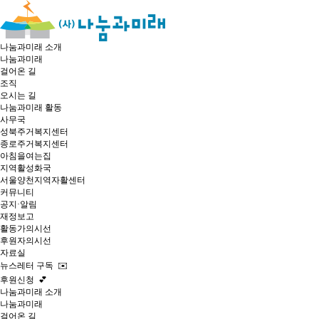
나눔과미래 소개
나눔과미래
걸어온 길
조직
오시는 길
나눔과미래 활동
사무국
성북주거복지센터
종로주거복지센터
아침을여는집
지역활성화국
서울양천지역자활센터
커뮤니티
공지·알림
재정보고
활동가의시선
후원자의시선
자료실
뉴스레터 구독 ✉️
후원신청 💕
나눔과미래 소개
나눔과미래
걸어온 길